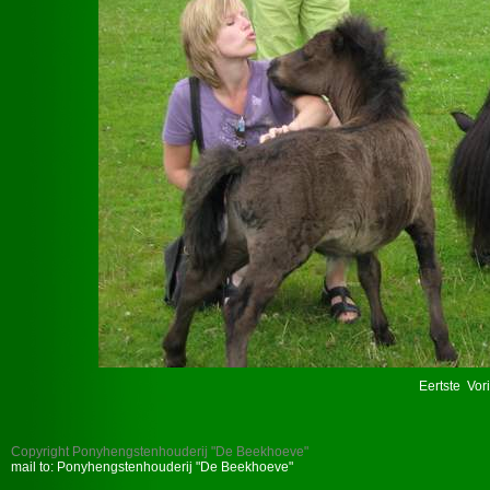
Eertste
Vor
Copyright Ponyhengstenhouderij "De Beekhoeve"
mail to: Ponyhengstenhouderij "De Beekhoeve"