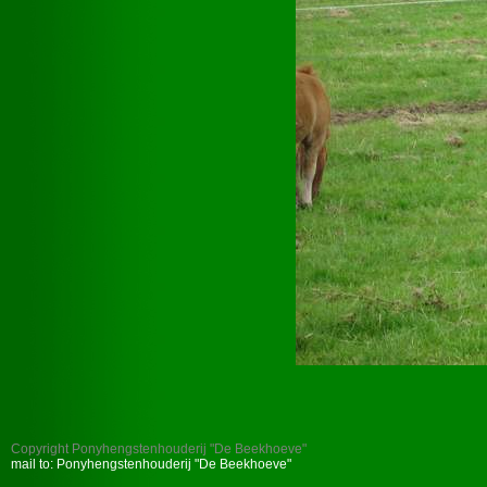
Copyright Ponyhengstenhouderij "De Beekhoeve"
mail to: Ponyhengstenhouderij "De Beekhoeve"