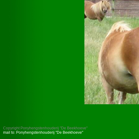
Copyright Ponyhengstenhouderij "De Beekhoeve"
mail to: Ponyhengstenhouderij "De Beekhoeve"