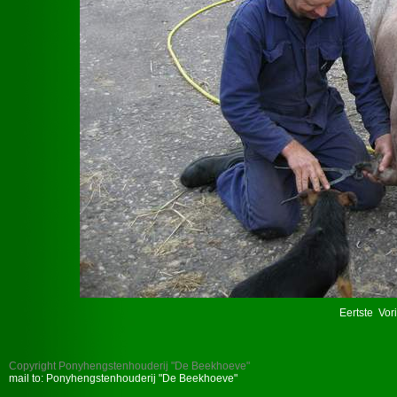
Eertste
Vor
Copyright Ponyhengstenhouderij "De Beekhoeve"
mail to: Ponyhengstenhouderij "De Beekhoeve"