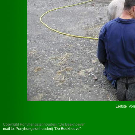
Eertste
Vor
Copyright Ponyhengstenhouderij "De Beekhoeve"
mail to: Ponyhengstenhouderij "De Beekhoeve"